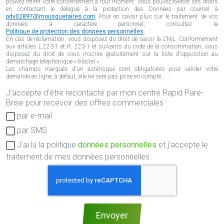
pouvez retirer votre consentement à tout moment. Vous pouvez exercer ces droits
en contactant le délégué à la protection des Données par courriel à
pdv02897@mousquetaires.com
. Pour en savoir plus sur le traitement de vos
données à caractère personnel, consultez la
Politique de protection des données personnelles
.
En cas de réclamation, vous disposez du droit de saisir la CNIL. Conformément
aux articles L.223-1 et R. 223-1 et suivants du code de la consommation, vous
disposez du droit de vous inscrire gratuitement sur la liste d'opposition au
démarchage téléphonique « bloctel »
Les champs marqués d’un astérisque sont obligatoires pour valider votre
demande en ligne, à défaut, elle ne sera pas prise en compte.
J’accepte d’être recontacté par mon centre Rapid Pare-
Consentement
Brise pour recevoir des offres commerciales :
RGPD
par e-mail
par SMS
J’ai lu la politique
données personnelles
et j’accepte le
traitement de mes données personnelles.
Envoyer